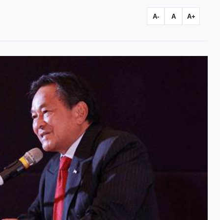
A-
A
A+