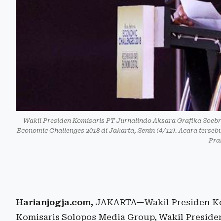
Wakil Presiden Komisaris PT Jurnalindo Aksara Grafika Soeb
Economic Challenges 2018 di Jakarta, Senin (4/12). Acara ters
Pra
Harianjogja.com,
JAKARTA—Wakil Presiden Kom
Komisaris Solopos Media Group, Wakil Preside