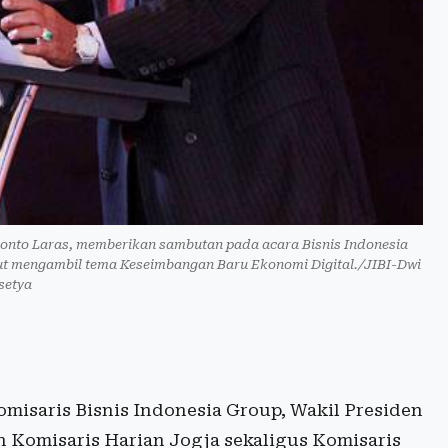
ronto Laras, memberikan sambutan pada acara Bisnis Indonesia
ebut mengambil tema Keseimbangan Baru Ekonomi Digital./JIBI-Dwi
setya
isaris Bisnis Indonesia Group, Wakil Presiden
n Komisaris Harian Jogja sekaligus Komisaris