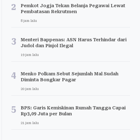
2
Pemkot Jogja Tekan Belanja Pegawai Lewat
Pembatasan Rekrutmen
8 jam lalu
3
Menteri Bappenas: ASN Harus Terhindar dari
Judol dan Pinjol Ilegal
19 jam lalu
4
Menko Polkam Sebut Sejumlah Mal Sudah
Diminta Bongkar Pagar
20 jam lalu
5
BPS: Garis Kemiskinan Rumah Tangga Capai
Rp3,09 Juta per Bulan
21 jam lalu