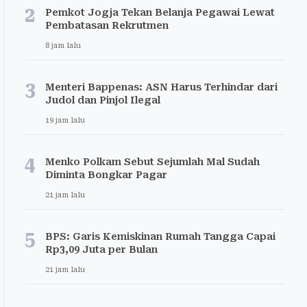
2
Pemkot Jogja Tekan Belanja Pegawai Lewat
Pembatasan Rekrutmen
8 jam lalu
3
Menteri Bappenas: ASN Harus Terhindar dari
Judol dan Pinjol Ilegal
19 jam lalu
4
Menko Polkam Sebut Sejumlah Mal Sudah
Diminta Bongkar Pagar
21 jam lalu
5
BPS: Garis Kemiskinan Rumah Tangga Capai
Rp3,09 Juta per Bulan
21 jam lalu