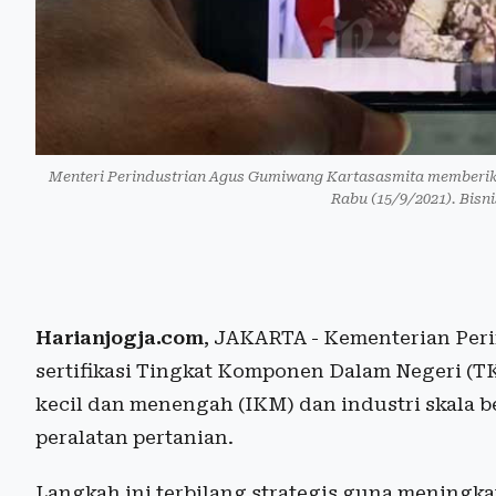
Menteri Perindustrian Agus Gumiwang Kartasasmita memberika
Rabu (15/9/2021). Bis
Harianjogja.com
, JAKARTA - Kementerian Peri
sertifikasi Tingkat Komponen Dalam Negeri (TK
kecil dan menengah (IKM) dan industri skala 
peralatan pertanian.
Langkah ini terbilang strategis guna meningk