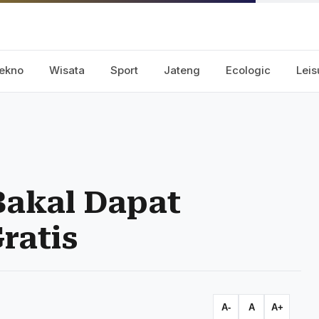
ekno
Wisata
Sport
Jateng
Ecologic
Leis
Bakal Dapat
ratis
A-
A
A+