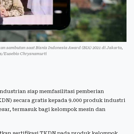
n sambutan saat Bisnis Indonesia Award (BIA) 2021 di Jakarta,
nis/Eusebio Chrysnamurti
ndustrian siap memfasilitasi pemberian
DN) secara gratis kepada 9.000 produk industri
besar, termasuk bagi kelompok mesin dan
atkan sertifikasi TKDN pada produk kelompok