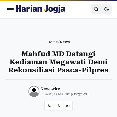
Home
/
News
Mahfud MD Datangi
Kediaman Megawati Demi
Rekonsiliasi Pasca-Pilpres
Newswire
Jum'at, 17 Mei 2019 17:37 WIB
A-
A
A+