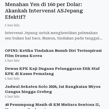
Menahan Yen di 160 per Dolar:
Akankah Intervensi ASJepang
Efektif?
5 hari lalu
Intervensi Jepang untuk menghentikan pelemahan
yen bukan hal baru. Namun, tindakan pada tanggal
30-31 Juli 2026 ini berbeda karena Amerika Serikat
tidak lagi ha
OPINI: Ketika Tindakan Bunuh Diri Terinspirasi
Film Drama Korea
5 hari lalu
Dewas KPK Kaji Dugaan Pelanggaran Etik Staf
KPK di Kasus Pemalang
5 hari lalu
Jadwal Sekaten Solo 2026, Ini Rangkaian Miyos
Gangsa hingga Grebeg
5 hari lalu
40 Penumpang Masih di KM Mutiara Sentosa II,