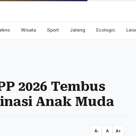
ekno
Wisata
Sport
Jateng
Ecologic
Leis
PP 2026 Tembus
minasi Anak Muda
A-
A
A+