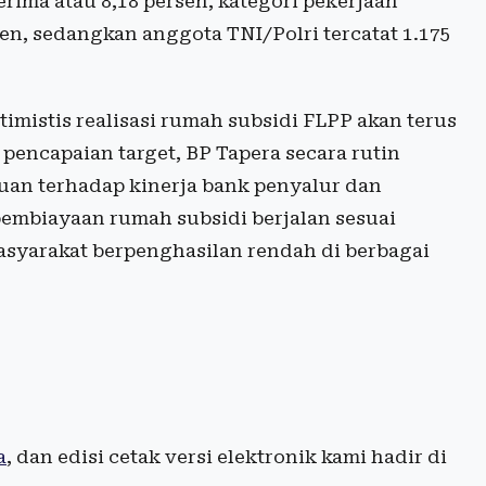
rima atau 8,18 persen, kategori pekerjaan
en, sedangkan anggota TNI/Polri tercatat 1.175
mistis realisasi rumah subsidi FLPP akan terus
encapaian target, BP Tapera secara rutin
auan terhadap kinerja bank penyalur dan
embiayaan rumah subsidi berjalan sesuai
syarakat berpenghasilan rendah di berbagai
a
, dan edisi cetak versi elektronik kami hadir di