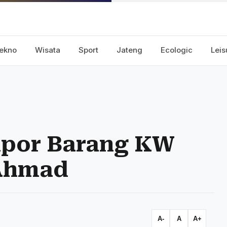
ekno
Wisata
Sport
Jateng
Ecologic
Leis
mpor Barang KW
 Ahmad
A-
A
A+