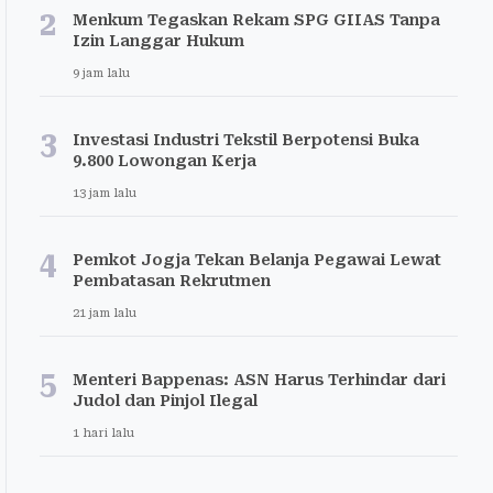
2
Menkum Tegaskan Rekam SPG GIIAS Tanpa
Izin Langgar Hukum
9 jam lalu
3
Investasi Industri Tekstil Berpotensi Buka
9.800 Lowongan Kerja
13 jam lalu
4
Pemkot Jogja Tekan Belanja Pegawai Lewat
Pembatasan Rekrutmen
21 jam lalu
5
Menteri Bappenas: ASN Harus Terhindar dari
Judol dan Pinjol Ilegal
1 hari lalu