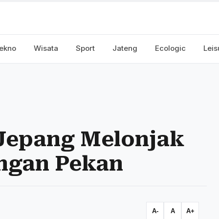
ekno
Wisata
Sport
Jateng
Ecologic
Leis
Jepang Melonjak
ngan Pekan
A-
A
A+