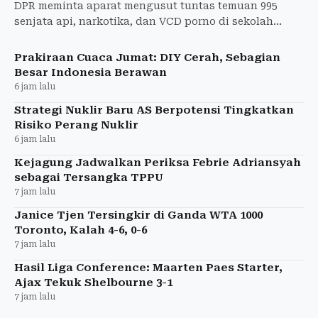
DPR meminta aparat mengusut tuntas temuan 995
senjata api, narkotika, dan VCD porno di sekolah
swasta Jakarta Selatan, termasuk asal-usul barang
bukti.
Prakiraan Cuaca Jumat: DIY Cerah, Sebagian
Besar Indonesia Berawan
6 jam lalu
Strategi Nuklir Baru AS Berpotensi Tingkatkan
Risiko Perang Nuklir
6 jam lalu
Kejagung Jadwalkan Periksa Febrie Adriansyah
sebagai Tersangka TPPU
7 jam lalu
Janice Tjen Tersingkir di Ganda WTA 1000
Toronto, Kalah 4-6, 0-6
7 jam lalu
Hasil Liga Conference: Maarten Paes Starter,
Ajax Tekuk Shelbourne 3-1
7 jam lalu