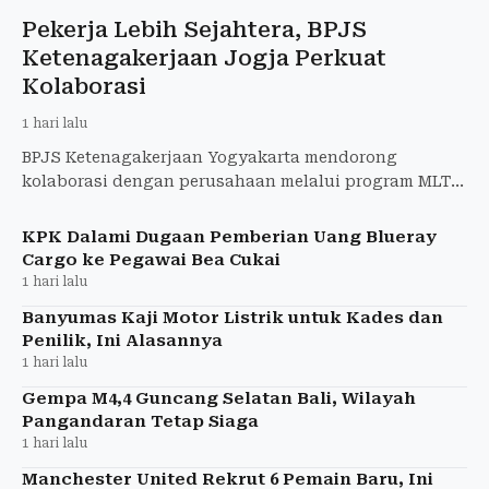
Pekerja Lebih Sejahtera, BPJS
Ketenagakerjaan Jogja Perkuat
Kolaborasi
1 hari lalu
BPJS Ketenagakerjaan Yogyakarta mendorong
kolaborasi dengan perusahaan melalui program MLT
Perumahan, SERTAKAN, dan Jamsostek Award guna
meningkatkan perlindung
KPK Dalami Dugaan Pemberian Uang Blueray
Cargo ke Pegawai Bea Cukai
1 hari lalu
Banyumas Kaji Motor Listrik untuk Kades dan
Penilik, Ini Alasannya
1 hari lalu
Gempa M4,4 Guncang Selatan Bali, Wilayah
Pangandaran Tetap Siaga
1 hari lalu
Manchester United Rekrut 6 Pemain Baru, Ini