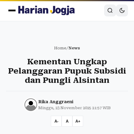
Home
/
News
Kementan Ungkap
Pelanggaran Pupuk Subsidi
dan Pungli Alsintan
Rika Anggraeni
Minggu, 23 November 2025 21:57 WIB
A-
A
A+