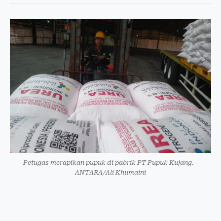
Petugas merapikan pupuk di pabrik PT Pupuk Kujang. -
ANTARA/Ali Khumaini