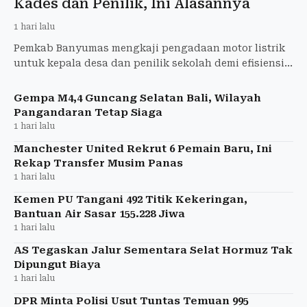
Kades dan Penilik, Ini Alasannya
1 hari lalu
Pemkab Banyumas mengkaji pengadaan motor listrik
untuk kepala desa dan penilik sekolah demi efisiensi
operasional serta mendukung kendaraan ramah
lingkungan.
Gempa M4,4 Guncang Selatan Bali, Wilayah
Pangandaran Tetap Siaga
1 hari lalu
Manchester United Rekrut 6 Pemain Baru, Ini
Rekap Transfer Musim Panas
1 hari lalu
Kemen PU Tangani 492 Titik Kekeringan,
Bantuan Air Sasar 155.228 Jiwa
1 hari lalu
AS Tegaskan Jalur Sementara Selat Hormuz Tak
Dipungut Biaya
1 hari lalu
DPR Minta Polisi Usut Tuntas Temuan 995