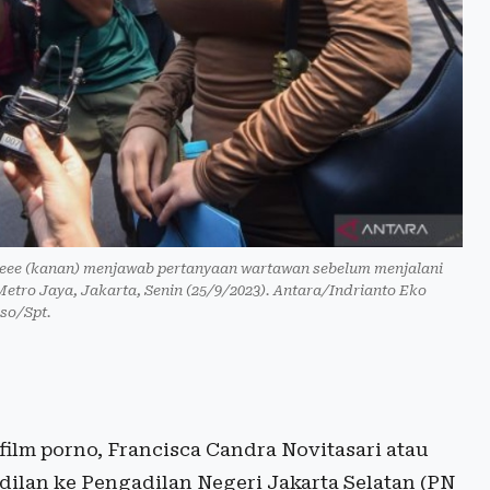
aeee (kanan) menjawab pertanyaan wartawan sebelum menjalani
etro Jaya, Jakarta, Senin (25/9/2023). Antara/Indrianto Eko
so/Spt.
film porno, Francisca Candra Novitasari atau
ilan ke Pengadilan Negeri Jakarta Selatan (PN