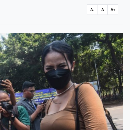
A-
A
A+