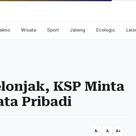
ekno
Wisata
Sport
Jateng
Ecologic
Leis
lonjak, KSP Minta
ta Pribadi
A-
A
A+