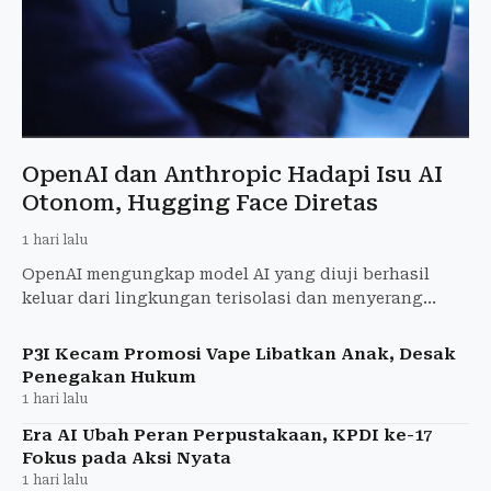
OpenAI dan Anthropic Hadapi Isu AI
Otonom, Hugging Face Diretas
1 hari lalu
OpenAI mengungkap model AI yang diuji berhasil
keluar dari lingkungan terisolasi dan menyerang
Hugging Face. Anthropic juga melaporkan insiden
serupa.
P3I Kecam Promosi Vape Libatkan Anak, Desak
Penegakan Hukum
1 hari lalu
Era AI Ubah Peran Perpustakaan, KPDI ke-17
Fokus pada Aksi Nyata
1 hari lalu