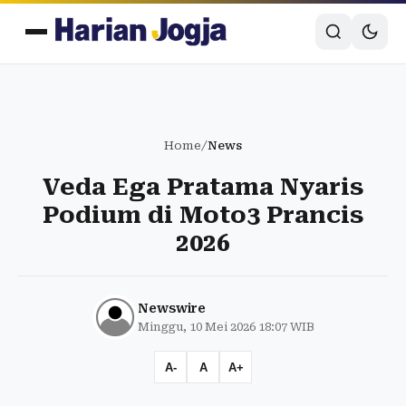
Home
/
News
Veda Ega Pratama Nyaris
Podium di Moto3 Prancis
2026
Newswire
Minggu, 10 Mei 2026 18:07 WIB
A-
A
A+