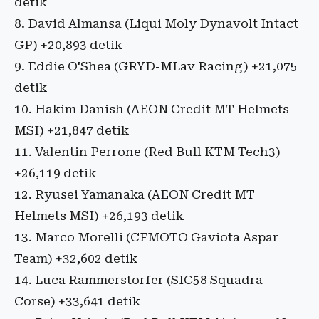
detik
8. David Almansa (Liqui Moly Dynavolt Intact
GP) +20,893 detik
9. Eddie O'Shea (GRYD-MLav Racing) +21,075
detik
10. Hakim Danish (AEON Credit MT Helmets
MSI) +21,847 detik
11. Valentin Perrone (Red Bull KTM Tech3)
+26,119 detik
12. Ryusei Yamanaka (AEON Credit MT
Helmets MSI) +26,193 detik
13. Marco Morelli (CFMOTO Gaviota Aspar
Team) +32,602 detik
14. Luca Rammerstorfer (SIC58 Squadra
Corse) +33,641 detik