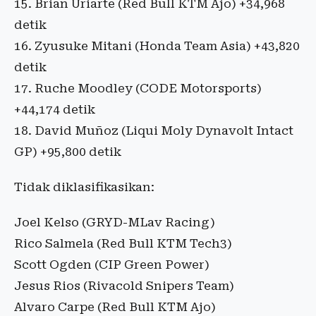
15. Brian Uriarte (Red Bull KTM Ajo) +34,968
detik
16. Zyusuke Mitani (Honda Team Asia) +43,820
detik
17. Ruche Moodley (CODE Motorsports)
+44,174 detik
18. David Muñoz (Liqui Moly Dynavolt Intact
GP) +95,800 detik
Tidak diklasifikasikan:
Joel Kelso (GRYD-MLav Racing)
Rico Salmela (Red Bull KTM Tech3)
Scott Ogden (CIP Green Power)
Jesus Rios (Rivacold Snipers Team)
Alvaro Carpe (Red Bull KTM Ajo)