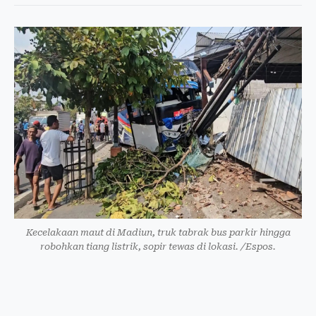
Kecelakaan maut di Madiun, truk tabrak bus parkir hingga
robohkan tiang listrik, sopir tewas di lokasi. /Espos.