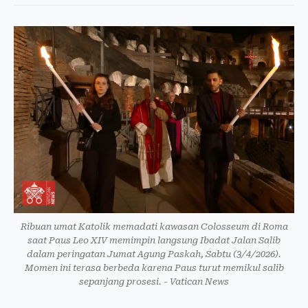
Ribuan umat Katolik memadati kawasan Colosseum di Roma
saat Paus Leo XIV memimpin langsung Ibadat Jalan Salib
dalam peringatan Jumat Agung Paskah, Sabtu (3/4/2026).
Momen ini terasa berbeda karena Paus turut memikul salib
sepanjang prosesi. - Vatican News