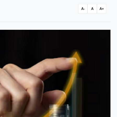
A-
A
A+