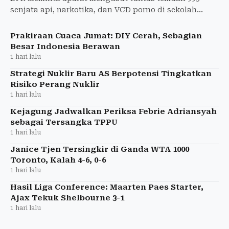
senjata api, narkotika, dan VCD porno di sekolah
swasta Jakarta Selatan, termasuk asal-usul barang
bukti.
Prakiraan Cuaca Jumat: DIY Cerah, Sebagian
Besar Indonesia Berawan
1 hari lalu
Strategi Nuklir Baru AS Berpotensi Tingkatkan
Risiko Perang Nuklir
1 hari lalu
Kejagung Jadwalkan Periksa Febrie Adriansyah
sebagai Tersangka TPPU
1 hari lalu
Janice Tjen Tersingkir di Ganda WTA 1000
Toronto, Kalah 4-6, 0-6
1 hari lalu
Hasil Liga Conference: Maarten Paes Starter,
Ajax Tekuk Shelbourne 3-1
1 hari lalu