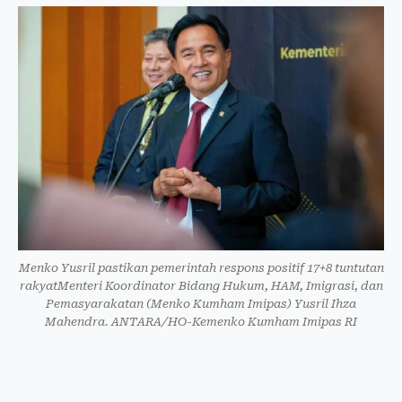
Menko Yusril pastikan pemerintah respons positif 17+8 tuntutan
rakyatMenteri Koordinator Bidang Hukum, HAM, Imigrasi, dan
Pemasyarakatan (Menko Kumham Imipas) Yusril Ihza
Mahendra. ANTARA/HO-Kemenko Kumham Imipas RI