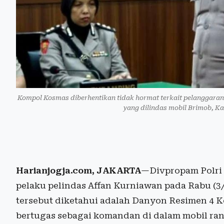
Kompol Kosmas diberhentikan tidak hormat terkait pelanggaran 
yang dilindas mobil Brimob, K
Harianjogja.com, JAKARTA
—Divpropam Polri 
pelaku pelindas Affan Kurniawan pada Rabu (3/
tersebut diketahui adalah Danyon Resimen 4 
bertugas sebagai komandan di dalam mobil ran