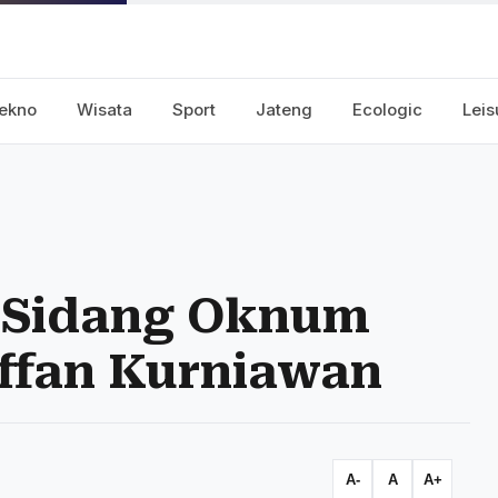
ekno
Wisata
Sport
Jateng
Ecologic
Leis
i Sidang Oknum
Affan Kurniawan
A-
A
A+