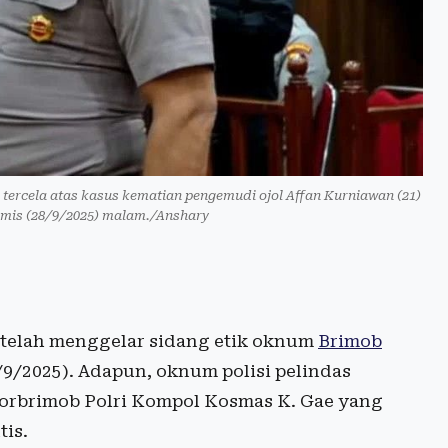
tercela atas kasus kematian pengemudi ojol Affan Kurniawan (21)
amis (28/9/2025) malam./Anshary
telah menggelar sidang etik oknum
Brimob
9/2025). Adapun, oknum polisi pelindas
Korbrimob Polri Kompol Kosmas K. Gae yang
tis.