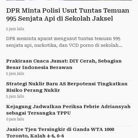
DPR Minta Polisi Usut Tuntas Temuan
995 Senjata Api di Sekolah Jaksel
5 jam lalu
DPR meminta aparat mengusut tuntas temuan 995
senjata api, narkotika, dan VCD porno di sekolah
swasta Jakarta Selatan, termasuk asal-usul barang
bukti.
Prakiraan Cuaca Jumat: DIY Cerah, Sebagian
Besar Indonesia Berawan
5 jam lalu
Strategi Nuklir Baru AS Berpotensi Tingkatkan
Risiko Perang Nuklir
5 jam lalu
Kejagung Jadwalkan Periksa Febrie Adriansyah
sebagai Tersangka TPPU
6 jam lalu
Janice Tjen Tersingkir di Ganda WTA 1000
Toronto, Kalah 4-6, 0-6