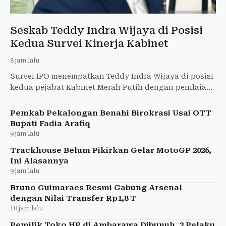
Seskab Teddy Indra Wijaya di Posisi
Kedua Survei Kinerja Kabinet
8 jam lalu
Survei IPO menempatkan Teddy Indra Wijaya di posisi
kedua pejabat Kabinet Merah Putih dengan penilaian
positif 33,5 persen.
Pemkab Pekalongan Benahi Birokrasi Usai OTT
Bupati Fadia Arafiq
9 jam lalu
Trackhouse Belum Pikirkan Gelar MotoGP 2026,
Ini Alasannya
9 jam lalu
Bruno Guimaraes Resmi Gabung Arsenal
dengan Nilai Transfer Rp1,8 T
10 jam lalu
Pemilik Toko HP di Ambarawa Dibunuh, 2 Pelaku