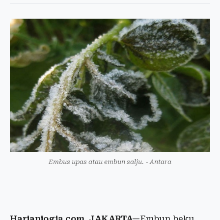
Embus upas atau embun salju. - Antara
Harianjogja.com, JAKARTA—
Embun beku