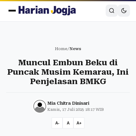
Home
/
News
Muncul Embun Beku di
Puncak Musim Kemarau, Ini
Penjelasan BMKG
Mia Chitra Dinisari
Kamis, 17 Juli 2025 18:17 WIB
A-
A
A+