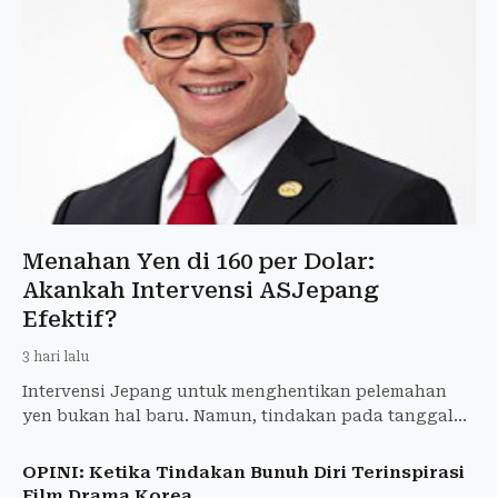
Menahan Yen di 160 per Dolar:
Akankah Intervensi ASJepang
Efektif?
3 hari lalu
Intervensi Jepang untuk menghentikan pelemahan
yen bukan hal baru. Namun, tindakan pada tanggal
30-31 Juli 2026 ini berbeda karena Amerika Serikat
tidak lagi ha
OPINI: Ketika Tindakan Bunuh Diri Terinspirasi
Film Drama Korea