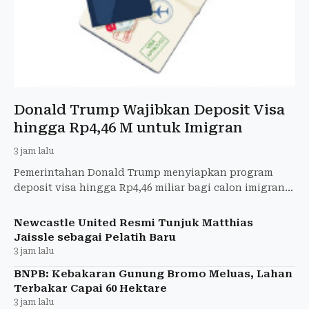
Donald Trump Wajibkan Deposit Visa
hingga Rp4,46 M untuk Imigran
3 jam lalu
Pemerintahan Donald Trump menyiapkan program
deposit visa hingga Rp4,46 miliar bagi calon imigran
tertentu sebagai bagian dari uji coba kebijakan
imigrasi.
Newcastle United Resmi Tunjuk Matthias
Jaissle sebagai Pelatih Baru
3 jam lalu
BNPB: Kebakaran Gunung Bromo Meluas, Lahan
Terbakar Capai 60 Hektare
3 jam lalu