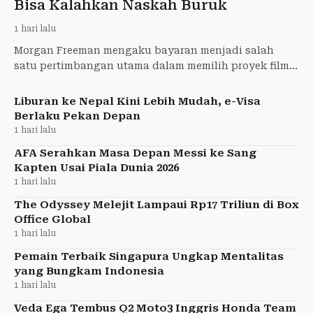
Bisa Kalahkan Naskah Buruk
1 hari lalu
Morgan Freeman mengaku bayaran menjadi salah
satu pertimbangan utama dalam memilih proyek film.
Aktor peraih Oscar itu menyampaikan pandangannya
menjelang penay
Liburan ke Nepal Kini Lebih Mudah, e-Visa
Berlaku Pekan Depan
1 hari lalu
AFA Serahkan Masa Depan Messi ke Sang
Kapten Usai Piala Dunia 2026
1 hari lalu
The Odyssey Melejit Lampaui Rp17 Triliun di Box
Office Global
1 hari lalu
Pemain Terbaik Singapura Ungkap Mentalitas
yang Bungkam Indonesia
1 hari lalu
Veda Ega Tembus Q2 Moto3 Inggris Honda Team