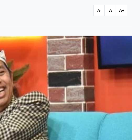
A-
A
A+