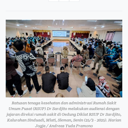
Ratusan tenaga kesehatan dan administrasi Rumah Sakit
Umum Pusat (RSUP) Dr Sardjito melakukan audiensi dengan
jajaran direksi rumah sakit di Gedung Diklat RSUP Dr Sardjito,
Kalurahan Sinduadi, Mlati, Sleman, Senin (25/3 - 2025). Harian
Jogja / Andreas Yuda Pramono