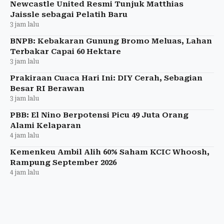
imigrasi.
Newcastle United Resmi Tunjuk Matthias
Jaissle sebagai Pelatih Baru
3 jam lalu
BNPB: Kebakaran Gunung Bromo Meluas, Lahan
Terbakar Capai 60 Hektare
3 jam lalu
Prakiraan Cuaca Hari Ini: DIY Cerah, Sebagian
Besar RI Berawan
3 jam lalu
PBB: El Nino Berpotensi Picu 49 Juta Orang
Alami Kelaparan
4 jam lalu
Kemenkeu Ambil Alih 60% Saham KCIC Whoosh,
Rampung September 2026
4 jam lalu