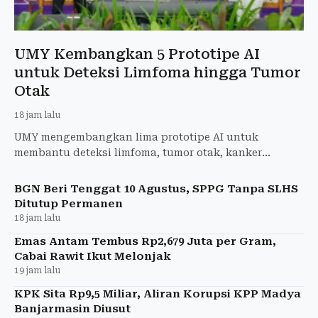
UMY Kembangkan 5 Prototipe AI
untuk Deteksi Limfoma hingga Tumor
Otak
18 jam lalu
UMY mengembangkan lima prototipe AI untuk
membantu deteksi limfoma, tumor otak, kanker
payudara, penyakit jantung, dan stres.
BGN Beri Tenggat 10 Agustus, SPPG Tanpa SLHS
Ditutup Permanen
18 jam lalu
Emas Antam Tembus Rp2,679 Juta per Gram,
Cabai Rawit Ikut Melonjak
19 jam lalu
KPK Sita Rp9,5 Miliar, Aliran Korupsi KPP Madya
Banjarmasin Diusut